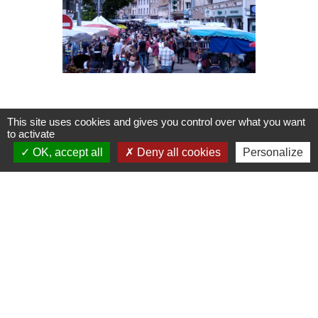
This site uses cookies and gives you control over what you want
to activate
OK, accept all
Deny all cookies
Personalize
Contacts
Mairie de Pont de Chéruy
22 rue de la République
38230 Pont-de-Chéruy - FRANCE
+33 4 72 46 91 90
Nous contacter