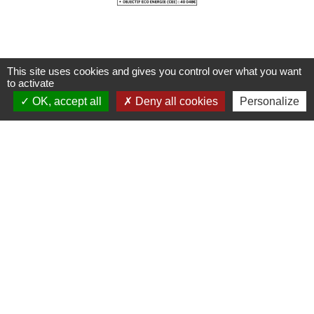
Les dossiers pour l'entrée à la Résidence du
This site uses cookies and gives you control over what you want
to activate
Parc peuvent être récupérés et déposés à
OK, accept all
Deny all cookies
Personalize
l'accueil de la résidence.
Vous pouvez également procéder à
l'inscription sur le site ViaTrajectoire du
Département de l'Isère
:
https://trajectoire.sante-ra.fr/Trajectoire/
L'âge minimum pour l'entrée en résidence
autonomie est de
60 ans.
CONTACT