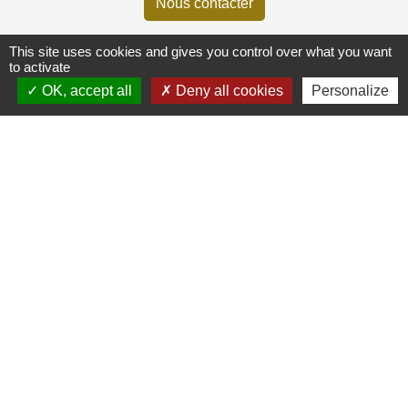
Nous contacter
This site uses cookies and gives you control over what you want
to activate
HORAIRES D'OUVERTURE
OK, accept all
Deny all cookies
Personalize
Du lundi au vendredi
8h30 - 12h00
13h30 - 17h00
Liens
Lyon Aéroport
Jumelages