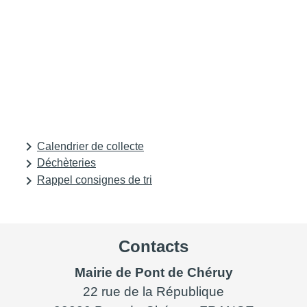
keyboard_arrow_right
Calendrier de collecte
keyboard_arrow_right
Déchèteries
keyboard_arrow_right
Rappel consignes de tri
Contacts
Mairie de Pont de Chéruy
22 rue de la République