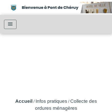
menu
Collecte des ordures
ménagères
Accueil
Infos pratiques
Collecte des
/
/
ordures ménagères