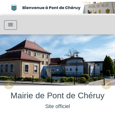
menu
chevron_left
chevron_right
Previous
Next
Mairie de Pont de Chéruy
Site officiel