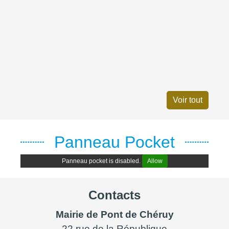
23
13
Booder
OCT.
NOV
23/10/2026 20:30
Voir tout
Panneau Pocket
Panneau pocket is disabled.
Allow
Contacts
Mairie de Pont de Chéruy
22 rue de la République