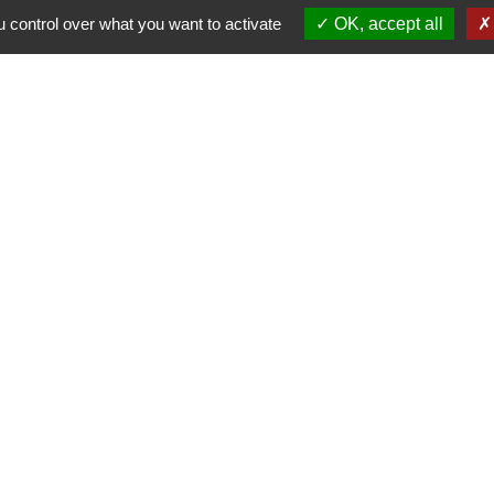
Contacts
 control over what you want to activate
OK, accept all
Mairie de Pont de Chéruy
22 rue de la République
38230 Pont-de-Chéruy - FRANCE
+33 4 72 46 91 90
Nous contacter
HORAIRES D'OUVERTURE
Du lundi au vendredi
8h30 - 12h00
13h30 - 17h00