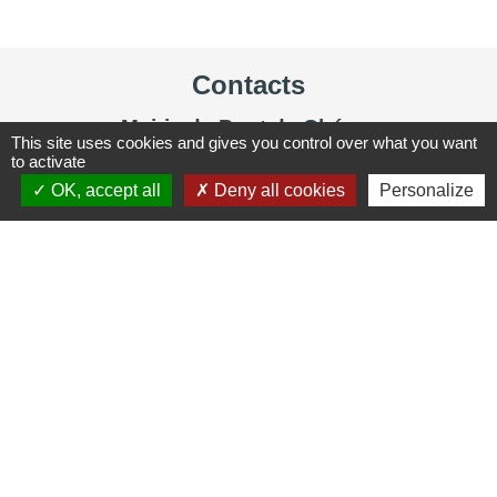
Contacts
Mairie de Pont de Chéruy
This site uses cookies and gives you control over what you want
22 rue de la République
to activate
38230 Pont-de-Chéruy - FRANCE
OK, accept all
Deny all cookies
Personalize
+33 4 72 46 91 90
Nous contacter
HORAIRES D'OUVERTURE
Du lundi au vendredi
8h30 - 12h00
13h30 - 17h00