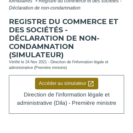
formulaires
>
Registre du commerce et des sociétés -
Déclaration de non-condamnation
REGISTRE DU COMMERCE ET
DES SOCIÉTÉS -
DÉCLARATION DE NON-
CONDAMNATION
(SIMULATEUR)
Vérifié le 24 Nov 2021 - Direction de l'information légale et
administrative (Première ministre)
open_in_new
Accéder au simulateur
Direction de l'information légale et
administrative (Dila) - Première ministre