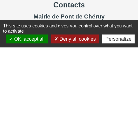
Contacts
Mairie de Pont de Chéruy
22 rue de la République
This site uses cookies and gives you control over what you want
to activate
38230 Pont-de-Chéruy - FRANCE
OK, accept all
Deny all cookies
Personalize
+33 4 72 46 91 90
Nous contacter
HORAIRES D'OUVERTURE
Du lundi au vendredi
8h30 - 12h00
13h30 - 17h00