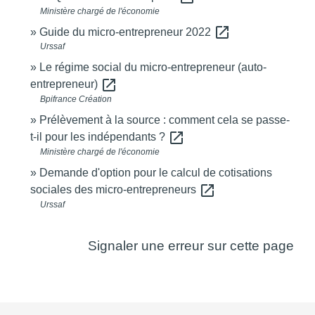
Ministère chargé de l'économie
open_in_new
Guide du micro-entrepreneur 2022
Urssaf
Le régime social du micro-entrepreneur (auto-
open_in_new
entrepreneur)
Bpifrance Création
Prélèvement à la source : comment cela se passe-
open_in_new
t-il pour les indépendants ?
Ministère chargé de l'économie
Demande d'option pour le calcul de cotisations
open_in_new
sociales des micro-entrepreneurs
Urssaf
Signaler une erreur sur cette page