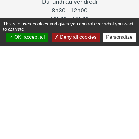
Du lundi au vendredi
8h30 - 12h00
13h30 - 17h00
This site uses cookies and gives you control over what you want
to activate
OK, accept all
Deny all cookies
Personalize
Liens
Lyon Aéroport
Jumelages
Livorno Ferraris
Mentions légales
-
Politique de confidentialité
-
-
-