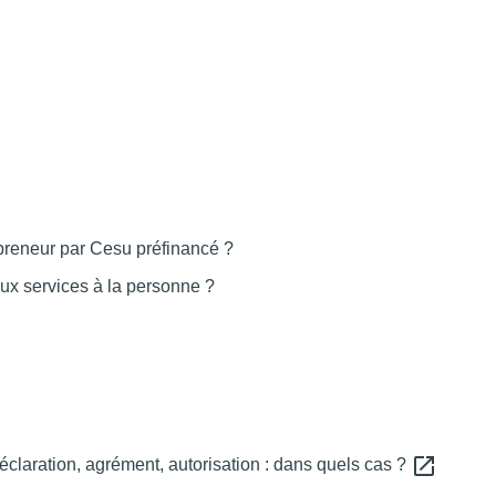
epreneur par Cesu préfinancé ?
ux services à la personne ?
open_in_new
claration, agrément, autorisation : dans quels cas ?