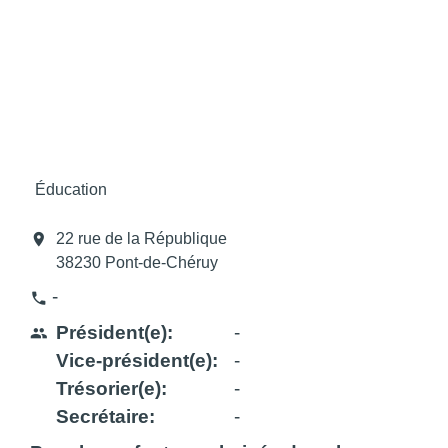
Éducation
location_on
22 rue de la République
38230 Pont-de-Chéruy
-
phone
Président(e):
-
people
Vice-président(e):
-
Trésorier(e):
-
Secrétaire:
-