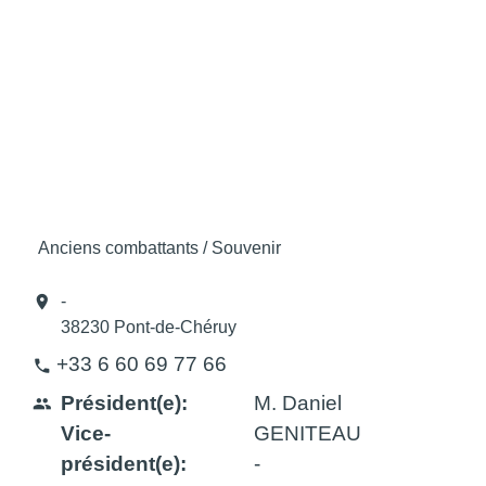
Anciens combattants / Souvenir
location_on
-
38230 Pont-de-Chéruy
+33 6 60 69 77 66
phone
Président(e):
M. Daniel
people
Vice-
GENITEAU
président(e):
-