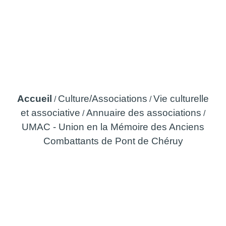
UMAC - Union en la
Mémoire des Anciens
Combattants de Pont de
Chéruy
Accueil
Culture/Associations
Vie culturelle
/
/
et associative
Annuaire des associations
/
/
UMAC - Union en la Mémoire des Anciens
Combattants de Pont de Chéruy