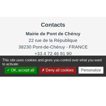
Contacts
Mairie de Pont de Chéruy
22 rue de la République
38230 Pont-de-Chéruy - FRANCE
+33 4 72 46 91 90
This site uses cookies and gives you control over what you want
Nous contacter
to activate
OK, accept all
Deny all cookies
Personalize
HORAIRES D'OUVERTURE
Du lundi au vendredi
8h30 - 12h00
13h30 - 17h00