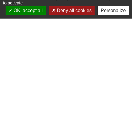
HORAIRES D'OUVERTURE
to activate
Du lundi au vendredi
OK, accept all
Deny all cookies
Personalize
8h30 - 12h00
13h30 - 17h00
Liens
Lyon Aéroport
Jumelages
Livorno Ferraris
Mentions légales
-
Politique de confidentialité
-