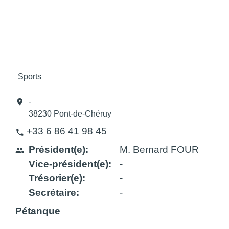
Sports
location_on
-
38230 Pont-de-Chéruy
+33 6 86 41 98 45
phone
Président(e):
M. Bernard FOUR
people
Vice-président(e):
-
Trésorier(e):
-
Secrétaire:
-
Pétanque