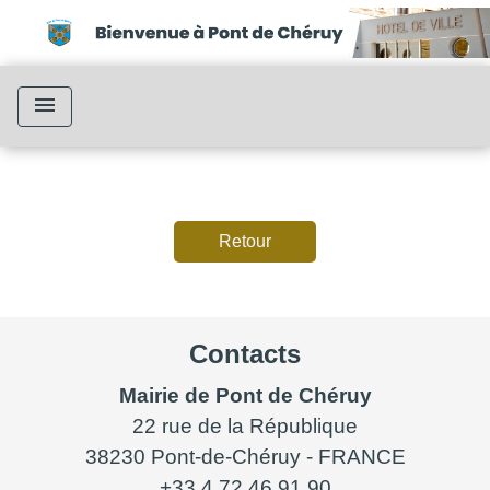
menu
Retour
Contacts
Mairie de Pont de Chéruy
22 rue de la République
38230 Pont-de-Chéruy - FRANCE
+33 4 72 46 91 90