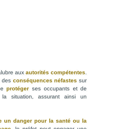
salubre aux
autorités compétentes
.
r des
conséquences néfastes
sur
 de
protéger
ses occupants et de
a situation, assurant ainsi un
 un danger pour la santé ou la
nage
, le préfet peut engager une