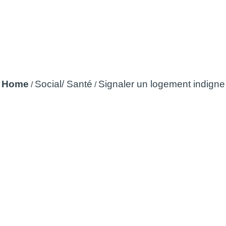
Signaler un logement indigne
Home
Social/ Santé
Signaler un logement indigne
/
/