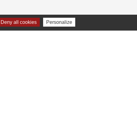
Deny all cookies
Personalize
umelages
Livorno Ferraris
-
Gestion des cookies