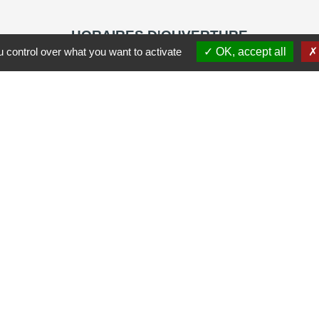
HORAIRES D'OUVERTURE
 control over what you want to activate
OK, accept all
Du lundi au vendredi
8h30 - 12h00
13h30 - 17h00
J
tique de confidentialité
-
Accessibilité
-
Plan du site