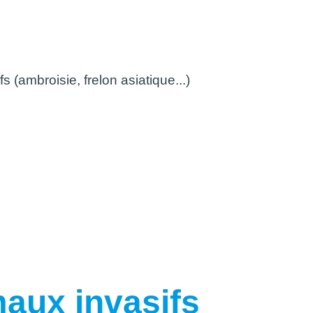
ambroisie, frelon
 (ambroisie, frelon asiatique...)
maux invasifs