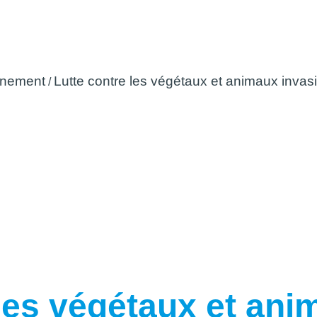
 végétaux et animaux invasifs (
asiatique...)
nnement
Lutte contre les végétaux et animaux invasifs
/
les végétaux et ani